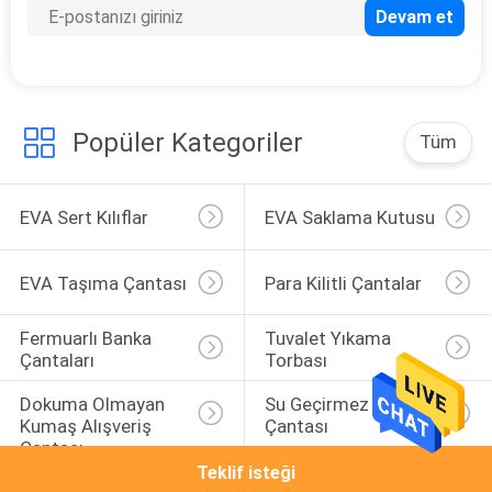
46
Eva Elektronik Kasa
Popüler Kategoriler
Tüm
EVA Sert Kılıflar
EVA Saklama Kutusu
19
EVA Taşıma Çantası
Para Kilitli Çantalar
Spor Giyim
Fermuarlı Banka 
Tuvalet Yıkama 
Çantaları
Torbası
Dokuma Olmayan 
Su Geçirmez Sırt 
Kumaş Alışveriş 
Çantası
Çantası
Teklif isteği