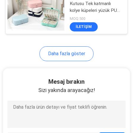
Kutusu Tek katmanlı
kolye küpeleri yüzük PU
18
mücevher kutusu
MOQ:500
AMAZON taşınabilir
Dokuma Olmayan
ILETIŞIM
mücevher kutusu evin
Kumaş Alışveriş
mücevher kutusu
Çantası
Daha fazla göster
49
Mesaj bırakın
su geçirmez sırt
Sizi yakında arayacağız!
çantası