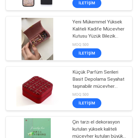
küpe mücevher çantası
KONTROL
ILETIŞIM
Yeni Mükemmel Yüksek
SITE
33
Kaliteli Kadife Mücevher
HARITASI
Kutusu Yüzük Bilezik
EVA Taşıma Çantası
Kolye Depolama Kutusu
MOQ:500
Seyahat Küçük Taşınabilir
PRIVACY
ILETIŞIM
Mücevher
POLICY
Küçük Parfüm Serileri
Basit Depolama Seyahat
taşınabilir mücevher
34
depolama kutusu küpe
MOQ:500
yüzük yüzük küçük
ILETIŞIM
mücevher kutusu
Para kilitli çantalar
Çin tarzı el dekorasyon
kutuları yüksek kaliteli
mücevher kutuları büyük