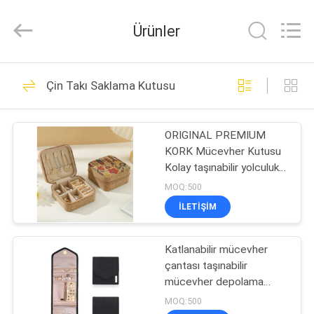
Group
Limited.
All
Ürünler
Rights
Reserved.
Developed
by
ECER
EV
69
Çin Takı Saklama Kutusu
EVA Sert Kılıflar
ÜRÜN:%
ORIGINAL PREMIUM
S
KORK Mücevher Kutusu
Kolay taşınabilir yolculuk
HAKKIMIZDA
küpeleri yüzük kolye
MOQ:500
depolama kutusu
ILETIŞIM
49
FABRIKA
EVA Saklama
Katlanabilir mücevher
TURU
çantası taşınabilir
Kutusu
mücevher depolama
KALITE
çantası çoklu yüzüklü
MOQ:500