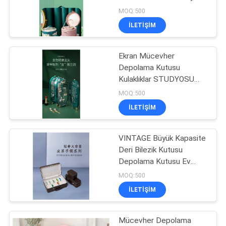
kapasiteli su geçirmez
MOQ:500
taşınabilir mücevher
ILETIŞIM
kutuları ev multi-
134
Fermuarlı Banka
Ekran Mücevher
Depolama Kutusu
Çantaları
Kulaklıklar STUDYOSU
Kulaklıklar Kolye El
MOQ:500
Mücevher Kutusu Ev Çok
ILETIŞIM
Fonksiyonlu Katlanabilir
Portatif
VINTAGE Büyük Kapasite
23
Deri Bilezik Kutusu
Tuvalet Yıkama
Depolama Kutusu Ev
Kullanımı Taşınabilir
MOQ:500
Torbası
Yeşim Bilezik Depolama
ILETIŞIM
Kutusu Çoklu
Mücevher Depolama