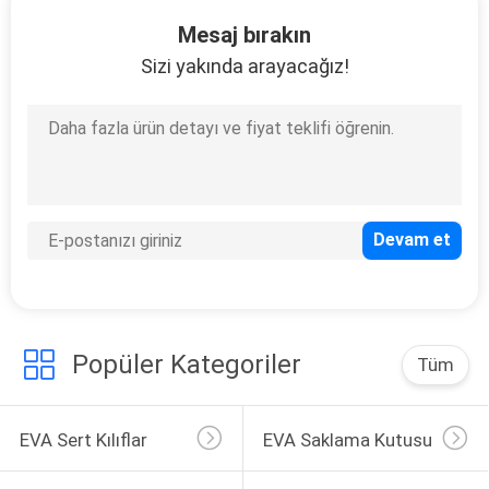
KONTROL
Mesaj bırakın
Sizi yakında arayacağız!
SITE
33
HARITASI
EVA Taşıma Çantası
PRIVACY
POLICY
34
Popüler Kategoriler
Tüm
Para kilitli çantalar
EVA Sert Kılıflar
EVA Saklama Kutusu