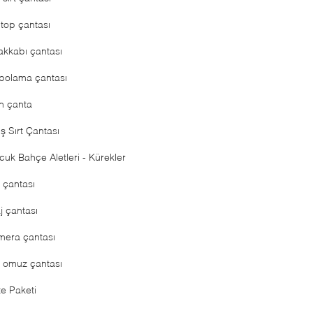
ptop çantası
akkabı çantası
polama çantası
n çanta
ş Sırt Çantası
cuk Bahçe Aletleri - Kürekler
t çantası
j çantası
mera çantası
k omuz çantası
te Paketi