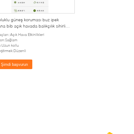
oluklu güneş koruması buz ipek
a bib açık havada balıkçılık sihirli
l bib bib maske spor başlık
açları::Açık Hava Etkinlikleri
lon:Sağlam
ı:Uzun kollu
eştirmek:Düzenli
Şimdi başvurun