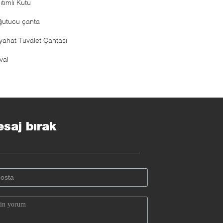
ıtımlı Kutu
ğutucu çanta
yahat Tuvalet Çantası
val
saj bırak