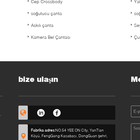
Cep Crossbody
Yal
soğutucu çanta
so
Askılı çanta
Se
Kamera Bel Çantası
Çu
bize ulaşın
Me
Fabrika adres:
NO.54 YEE ON City, YanTian
Köyü, FengGang Kasabası, DongGuan şehri,