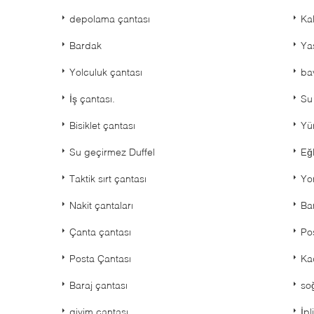
depolama çantası
Ka
Bardak
Yas
Yolculuk çantası
ba
İş çantası.
Su
Bisiklet çantası
Yü
Su geçirmez Duffel
Eğ
Taktik sırt çantası
Yo
Nakit çantaları
Ba
Çanta çantası
Pos
Posta Çantası
Ka
Baraj çantası
so
giyim çantası
İpl