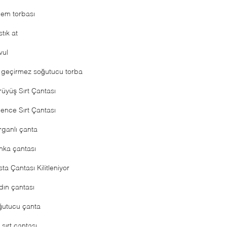
lem torbası
tık at
vul
 geçirmez soğutucu torba
rüyüş Sırt Çantası
lence Sırt Çantası
rganlı çanta
nka çantası
ta Çantası Kilitleniyor
dın çantası
ğutucu çanta
i sırt çantası