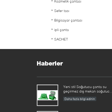
Kozmetik çantası
Sefer tası
Bilgisayar çantası
ipli çanta
SACHET
Haberler
Yeni stil Soğutucu çanta su
geçirmez dış mekan soğutucu
çanta fabrikası
Daha fazla bilgi edinin