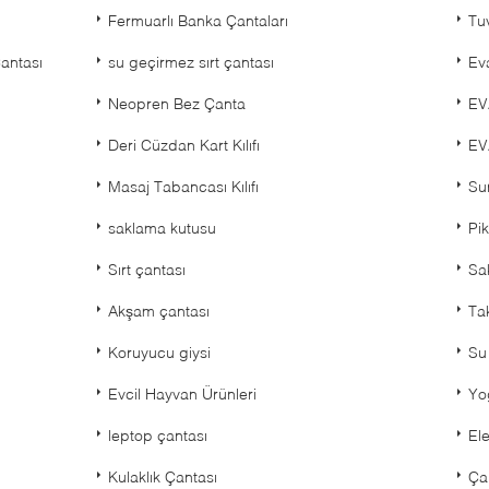
Fermuarlı Banka Çantaları
Tu
antası
su geçirmez sırt çantası
Ev
Neopren Bez Çanta
EV
Deri Cüzdan Kart Kılıfı
EVA
Masaj Tabancası Kılıfı
Su
saklama kutusu
Pik
Sırt çantası
Sa
Akşam çantası
Ta
Koruyucu giysi
Su
Evcil Hayvan Ürünleri
Yo
leptop çantası
Ele
Kulaklık Çantası
Ça