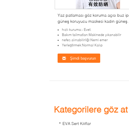
Yaz patlaması göz koruma açısı buz i
güneş koruyucu maskesi kadın güneş
koruyucu maskesi kadın UV koruyucu 
hızlı kuruma:- Evet.
gölge maskesi
Bakım talimatları:Makinede yıkanabilir
nefes alınabilirliği:Nemi emer
Yerleştirmek:Normal Kalıp
Şimdi başvurun
Kategorilere göz a
EVA Sert Kılıflar