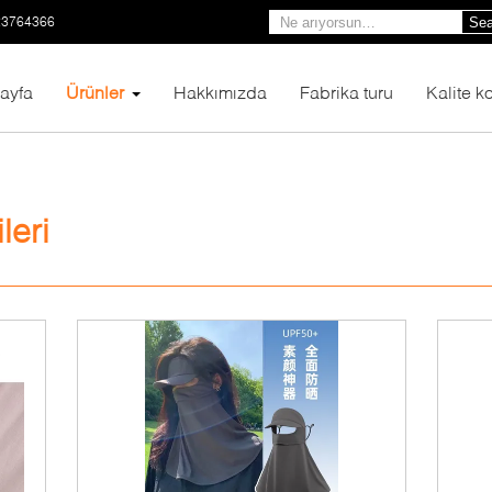
23764366
Sea
ayfa
Ürünler
Hakkımızda
Fabrika turu
Kalite ko
leri