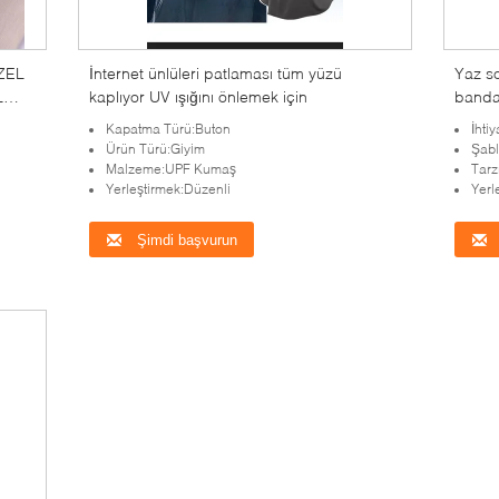
ZEL
İnternet ünlüleri patlaması tüm yüzü
Yaz s
L
kaplıyor UV ışığını önlemek için
bandan
L
yüz şa
Kapatma Türü:Buton
İhtiy
Ürün Türü:Giyim
Şab
Malzeme:UPF Kumaş
Tarz
Yerleştirmek:Düzenli
Yerl
Şimdi başvurun