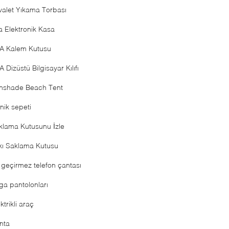
valet Yıkama Torbası
a Elektronik Kasa
A Kalem Kutusu
 Dizüstü Bilgisayar Kılıfı
nshade Beach Tent
nik sepeti
klama Kutusunu İzle
kı Saklama Kutusu
 geçirmez telefon çantası
ga pantolonları
ktrikli araç
nta