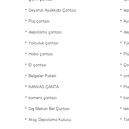
Seyahat Ayakkabı Çantası
le
Plaj çantası
Ay
depolama çantası
de
Yolculuk çantası
Yü
Hobo çantası
Plü
El çantası
Ço
Belgeler Paketi
sır
KANVAS ÇANTA
Pla
kamera çantası
ka
Dış Mekan Bel Çantası
te
Araç Depolama Kutusu
To