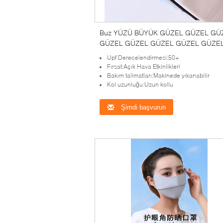
Buz YÜZÜ BÜYÜK GÜZEL GÜZEL GÜ
GÜZEL GÜZEL GÜZEL GÜZEL GÜZE
GÜZEL GÜZEL GÜZEL GÜZEL GÜZE
Upf Derecelendirmesi:50+
GÜZEL
Fırsat:Açık Hava Etkinlikleri
Bakım talimatları:Makinede yıkanabilir
Kol uzunluğu:Uzun kollu
Şimdi başvurun