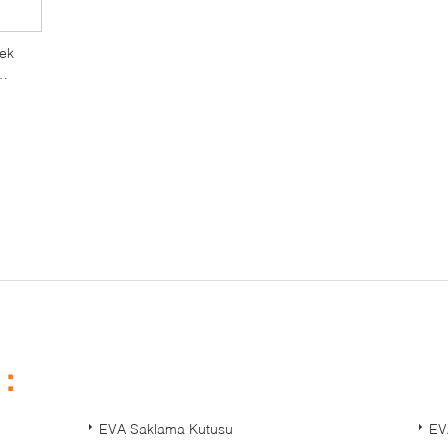
pek
ince
t：
EVA Saklama Kutusu
EV