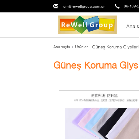
86-139-
tom@rewellgroup.com.cn
Ana s
Güneş Koruma Giysileri
Ana sayfa
Ürünler
Güneş Koruma Giysi