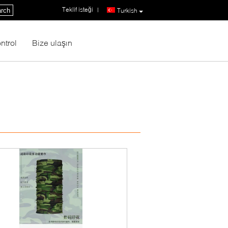
Teklif isteği
|
rch
Turkish
ntrol
Bize ulaşın