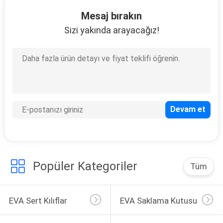
KONTROL
Mesaj bırakın
Sizi yakında arayacağız!
SITE
33
HARITASI
EVA Taşıma Çantası
PRIVACY
POLICY
34
Popüler Kategoriler
Tüm
Para kilitli çantalar
EVA Sert Kılıflar
EVA Saklama Kutusu