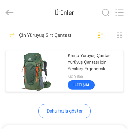
Group
Limited.
All
Ürünler
Rights
Reserved.
Developed
by
ECER
EV
68
Çin Yürüyüş Sırt Çantası
EVA Sert Kılıflar
ÜRÜN:%
Kamp Yürüyüş Çantası
S
Yürüyüş Çantası için
Yenilikçi Ergonomik
HAKKIMIZDA
Tasarım
MOQ:500
ILETIŞIM
49
FABRIKA
EVA Saklama
TURU
Daha fazla göster
Kutusu
KALITE