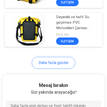
Sürücüler İçin Kalıcı
KONTROL
ILETIŞIM
Depolama Çözümleri
Dayanıklı ve hafif Su
SITE
33
geçirmez PVC
HARITASI
Motosiklet Çantası
EVA Taşıma Çantası
Motosiklet Çantası
MOQ:500
PRIVACY
ILETIŞIM
POLICY
Daha fazla göster
34
Mesaj bırakın
Para kilitli çantalar
Sizi yakında arayacağız!