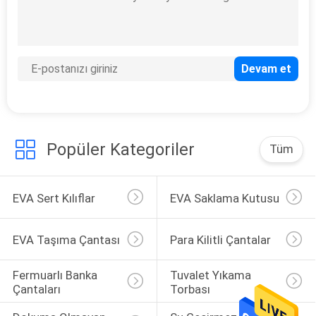
134
Fermuarlı Banka
Çantaları
Popüler Kategoriler
Tüm
EVA Sert Kılıflar
EVA Saklama Kutusu
23
Tuvalet Yıkama
EVA Taşıma Çantası
Para Kilitli Çantalar
Torbası
Fermuarlı Banka 
Tuvalet Yıkama 
Çantaları
Torbası