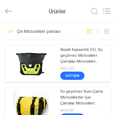
Limited.
All
Rights
Ürünler
Reserved.
Developed
by
ECER
EV
69
Çin Motosiklet çantası
EVA Sert Kılıflar
ÜRÜN:%
Büyük Kapasiteli 25L Su
S
geçirmez Motosiklet
Çantaları Motosiklet
HAKKIMIZDA
Çantası
MOQ:500
ILETIŞIM
49
FABRIKA
EVA Saklama
Su geçirmez Kuru Çanta
TURU
Motosikletler İçin
Kutusu
Çantalar Motosiklet
KALITE
Çantaları Maceracı
MOQ:500