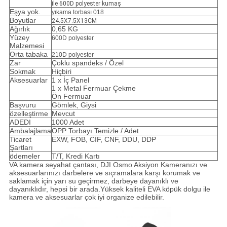
ile 600D polyester kumaş
Eşya yok.
yıkama torbası 018
Boyutlar
24.5X7.5X13CM
Ağırlık
0,65 KG
Yüzey
600D polyester
Malzemesi
Orta tabaka
210D polyester
Zar
Çoklu spandeks / Özel
Sokmak
Hiçbiri
Aksesuarlar
1 x İç Panel
1 x Metal Fermuar Çekme
Ön Fermuar
Başvuru
Gömlek, Giysi
özelleştirme
Mevcut
ADEDI
1000 Adet
Ambalajlama
OPP Torbayı Temizle / Adet
Ticaret
EXW, FOB, CIF, CNF, DDU, DDP
Şartları
ödemeler
T/T, Kredi Kartı
VA kamera seyahat çantası, DJI Osmo Aksiyon Kameranızı ve
aksesuarlarınızı darbelere ve sıçramalara karşı korumak ve
saklamak için yarı su geçirmez, darbeye dayanıklı ve
dayanıklıdır, hepsi bir arada.Yüksek kaliteli EVA köpük dolgu ile
kamera ve aksesuarlar çok iyi organize edilebilir.