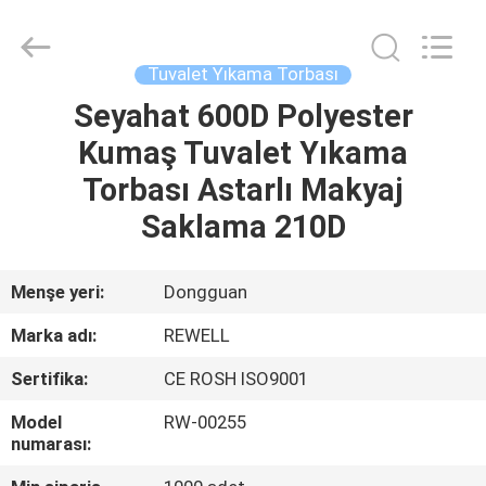
Industrial
Group
Limited.
All
Rights
Tuvalet Yıkama Torbası
Reserved.
Developed
by
Seyahat 600D Polyester
EV
ECER
Kumaş Tuvalet Yıkama
ÜRÜN:%
Torbası Astarlı Makyaj
S
Saklama 210D
HAKKIMIZDA
Menşe yeri:
Dongguan
Marka adı:
REWELL
FABRIKA
Sertifika:
CE ROSH ISO9001
TURU
Model
RW-00255
numarası:
KALITE