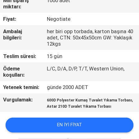
Min sipariş
1000 adet
KONTROL
miktarı:
Fiyat:
Negotiate
SITE
Ambalaj
her biri opp torbada, karton başına 40
HARITASI
bilgileri:
adet, CTN: 50x45x50cm GW: Yaklaşık
12kgs
PRIVACY
Teslim süresi:
15 gün
POLICY
Ödeme
L/C, D/A, D/P, T/T, Western Union,
koşulları:
Yetenek temini:
günde 2000 ADET
Vurgulamak:
,
600D Polyester Kumaş Tuvalet Yıkama Torbası
Astar 210D Tuvalet Yıkama Torbası
EN IYI FIYAT