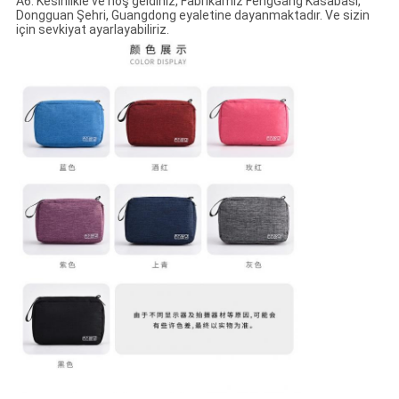
A6: Kesinlikle ve hoş geldiniz, Fabrikamız FengGang Kasabası,
Dongguan Şehri, Guangdong eyaletine dayanmaktadır. Ve sizin
için sevkiyat ayarlayabiliriz.