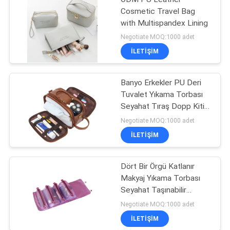
Cosmetic Travel Bag
with Multispandex Lining
Negotiate MOQ:1000 adet
ILETIŞIM
Banyo Erkekler PU Deri
Tuvalet Yıkama Torbası
Seyahat Tıraş Dopp Kiti
Suya Dayanıklı
Negotiate MOQ:1000 adet
ILETIŞIM
Dört Bir Örgü Katlanır
Makyaj Yıkama Torbası
Seyahat Taşınabilir
Makyaj Fırçası Depolama
Negotiate MOQ:1000 adet
ILETIŞIM